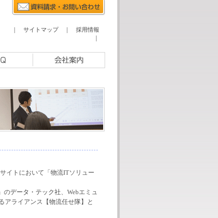
｜
サイトマップ
｜
採用情報
｜
ビッグサイトにおいて「物流ITソリュー
」の
データ・テック社
、Webエミュ
よるアライアンス【物流任せ隊】と