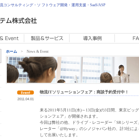
コンサルティング・ソ フトウェア開発・運用支援・SaaS/ASP
ホーム
> News & Event
物流ITソリューションフェア：商談予約受付中！
2011.04.01
来る2011年5月11日(水)～13日(金)の3日間、東京
ションフェア」が開催されます。
今回は弊社の他、ドライブ・レコーダー「SRシリーズ
レーター「@Hyway」の
シノジャパン社
の、計3社に
して出展いたします。